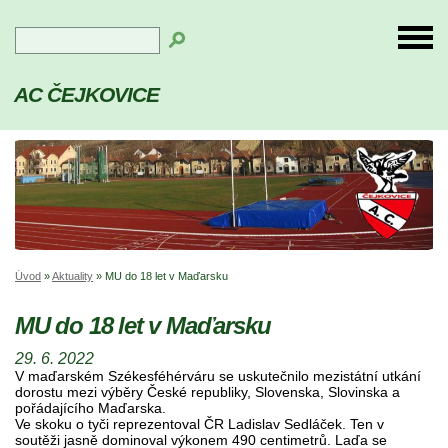
AC ČEJKOVICE
Úvod
»
Aktuality
»
MU do 18 let v Maďarsku
MU do 18 let v Maďarsku
29. 6. 2022
V maďarském Székesféhérváru se uskutečnilo mezistátní utkání
dorostu mezi výběry České republiky, Slovenska, Slovinska a
pořádajícího Maďarska.
Ve skoku o tyči reprezentoval ČR Ladislav Sedláček. Ten v
soutěži jasně dominoval výkonem 490 centimetrů. Laďa se