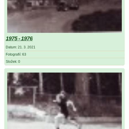
1975 - 1976
Datum:
21. 3. 2021
Fotografií:
63
Složek:
0