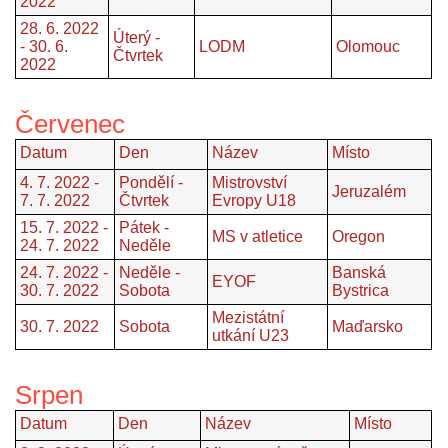
2022
28. 6. 2022
Úterý -
- 30. 6.
LODM
Olomouc
Čtvrtek
2022
Červenec
Datum
Den
Název
Místo
4. 7. 2022 -
Pondělí -
Mistrovství
Jeruzalém
7. 7. 2022
Čtvrtek
Evropy U18
15. 7. 2022 -
Pátek -
MS v atletice
Oregon
24. 7. 2022
Neděle
24. 7. 2022 -
Neděle -
Banská
EYOF
30. 7. 2022
Sobota
Bystrica
Mezistátní
30. 7. 2022
Sobota
Maďarsko
utkání U23
Srpen
Datum
Den
Název
Místo