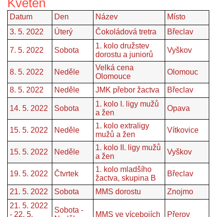
Květen
Datum
Den
Název
Místo
3. 5. 2022
Úterý
Čokoládová tretra
Břeclav
1. kolo družstev
7. 5. 2022
Sobota
Vyškov
dorostu a juniorů
Velká cena
8. 5. 2022
Neděle
Olomouc
Olomouce
8. 5. 2022
Neděle
JMK přebor žactva
Břeclav
1. kolo I. ligy mužů
14. 5. 2022
Sobota
Opava
a žen
1. kolo extraligy
15. 5. 2022
Neděle
Vítkovice
mužů a žen
1. kolo II. ligy mužů
15. 5. 2022
Neděle
Vyškov
a žen
1. kolo mladšího
19. 5. 2022
Čtvrtek
Břeclav
žactva, skupina B
21. 5. 2022
Sobota
MMS dorostu
Znojmo
21. 5. 2022
Sobota -
- 22. 5.
MMS ve vícebojích
Přerov