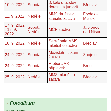
3. kolo družstev
10. 9. 2022
Sobota
Břeclav
dorostu a juniorů
MMS družstev
Frýdek -
11. 9. 2022
Neděle
staršího žactva
Místek
17. 9. 2022
Sobota -
Jablonec
- 18. 9.
MČR žactva
Neděle
nad Nisou
2022
Semifinále MMS
18. 9. 2022
Neděle
Břeclav
mladšího žactva
Mezistátní utkání
24. 9. 2022
Sobota
Znojmo
žactva
Přebor JMK
24. 9. 2022
Sobota
Brno
přípravek
MMS mladšího
25. 9. 2022
Neděle
Břeclav
žactva
Fotoalbum