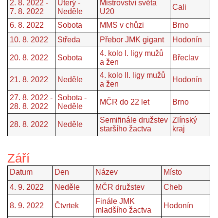
2. 8. 2022 -
Úterý -
Mistrovství světa
Cali
7. 8. 2022
Neděle
U20
6. 8. 2022
Sobota
MMS v chůzi
Brno
10. 8. 2022
Středa
Přebor JMK gigant
Hodonín
4. kolo I. ligy mužů
20. 8. 2022
Sobota
Břeclav
a žen
4. kolo II. ligy mužů
21. 8. 2022
Neděle
Hodonín
a žen
27. 8. 2022 -
Sobota -
MČR do 22 let
Brno
28. 8. 2022
Neděle
Semifinále družstev
Zlínský
28. 8. 2022
Neděle
staršího žactva
kraj
Září
Datum
Den
Název
Místo
4. 9. 2022
Neděle
MČR družstev
Cheb
Finále JMK
8. 9. 2022
Čtvrtek
Hodonín
mladšího žactva