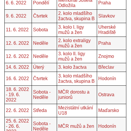
Memoriál Josefa
6. 6. 2022
Pondělí
Praha
Odložila
2. kolo mladšího
9. 6. 2022
Čtvrtek
Slavkov
žactva, skupina B
3. kolo I. ligy
Uherské
11. 6. 2022
Sobota
mužů a žen
Hradiště
2. kolo extraligy
12. 6. 2022
Neděle
Praha
mužů a žen
3. kolo II. ligy
12. 6. 2022
Neděle
Znojmo
mužů a žen
14. 6. 2022
Úterý
3. kolo žactva
Břeclav
3. kolo mladšího
16. 6. 2022
Čtvrtek
Hodonín
žactva, skupina B
18. 6. 2022
Sobota -
MČR dorostu a
- 19. 6.
Ostrava
Neděle
juniorů
2022
Mezistátní utkání
22. 6. 2022
Středa
Maďarsko
U18
25. 6. 2022
Sobota -
- 26. 6.
MČR mužů a žen
Hodonín
Neděle