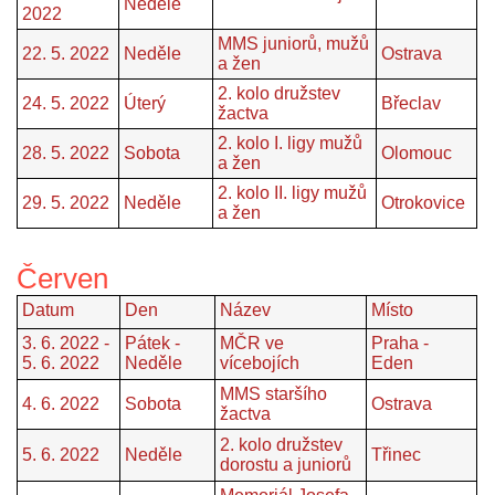
Neděle
2022
MMS juniorů, mužů
22. 5. 2022
Neděle
Ostrava
a žen
2. kolo družstev
24. 5. 2022
Úterý
Břeclav
žactva
2. kolo I. ligy mužů
28. 5. 2022
Sobota
Olomouc
a žen
2. kolo II. ligy mužů
29. 5. 2022
Neděle
Otrokovice
a žen
Červen
Datum
Den
Název
Místo
3. 6. 2022 -
Pátek -
MČR ve
Praha -
5. 6. 2022
Neděle
vícebojích
Eden
MMS staršího
4. 6. 2022
Sobota
Ostrava
žactva
2. kolo družstev
5. 6. 2022
Neděle
Třinec
dorostu a juniorů