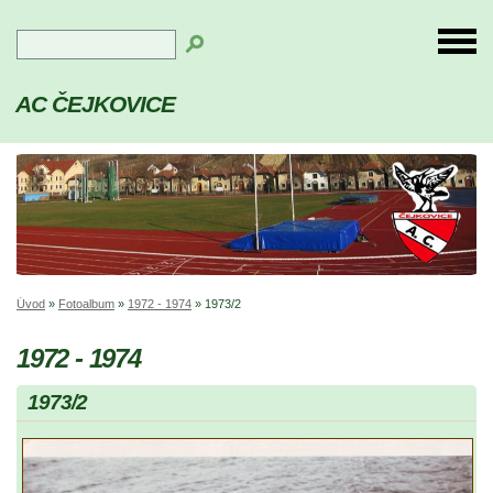
AC ČEJKOVICE
Úvod
»
Fotoalbum
»
1972 - 1974
»
1973/2
1972 - 1974
1973/2