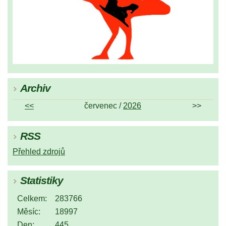
Archiv
<<
červenec /
2026
>>
RSS
Přehled zdrojů
Statistiky
Celkem:
283766
Měsíc:
18997
Den:
445