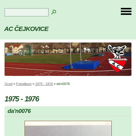
AC ČEJKOVICE
Úvod
»
Fotoalbum
»
1975 - 1976
»
da'n0076
1975 - 1976
da'n0076