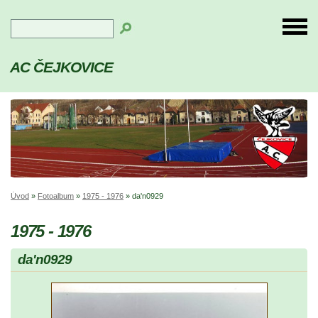
AC ČEJKOVICE
Úvod
»
Fotoalbum
»
1975 - 1976
»
da'n0929
1975 - 1976
da'n0929