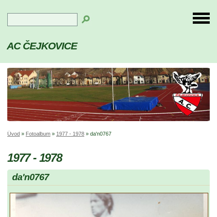
AC ČEJKOVICE
Úvod
»
Fotoalbum
»
1977 - 1978
»
da'n0767
1977 - 1978
da'n0767