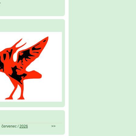
k
červenec /
2026
>>