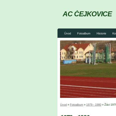
AC ČEJKOVICE
Úvod
Fotoalbum
Historie
Ko
Úvod
»
Fotoalbum
»
1979 - 1980
»
Žáci 197