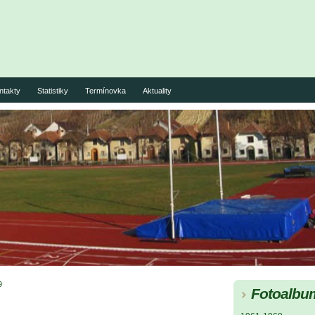
ntakty
Statistiky
Termínovka
Aktuality
9
Fotoalbu