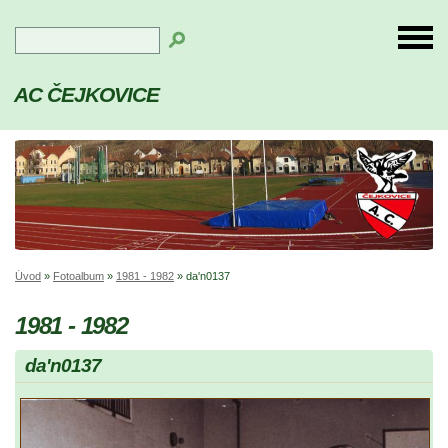
AC ČEJKOVICE
Úvod
»
Fotoalbum
»
1981 - 1982
»
da'n0137
1981 - 1982
da'n0137