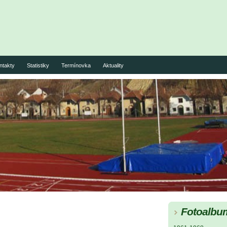
ntakty
Statistiky
Termínovka
Aktuality
Fotoalbu