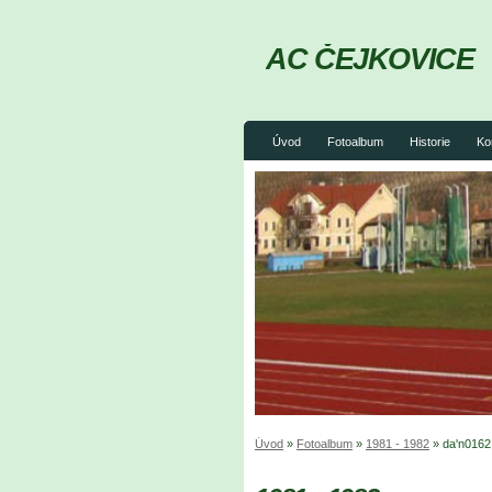
AC ČEJKOVICE
Úvod
Fotoalbum
Historie
Ko
Úvod
»
Fotoalbum
»
1981 - 1982
»
da'n0162