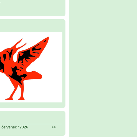
k
červenec /
2026
>>